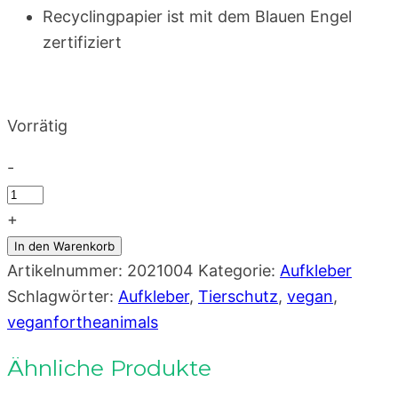
Recyclingpapier ist mit dem Blauen Engel
zertifiziert
Vorrätig
-
Vegan
leben
+
ist
In den Warenkorb
nicht
Artikelnummer:
2021004
Kategorie:
Aufkleber
die
Schlagwörter:
Aufkleber
,
Tierschutz
,
vegan
,
Lösung
veganfortheanimals
–
Ähnliche Produkte
Aufkleber