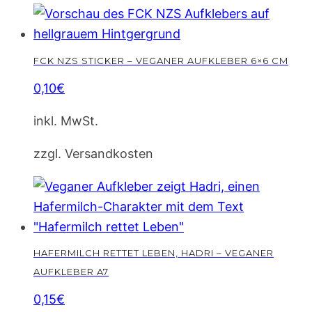
A7
Menge
FCK NZS STICKER – VEGANER AUFKLEBER 6×6 CM
0,10
€
inkl. MwSt.
zzgl. Versandkosten
HAFERMILCH RETTET LEBEN, HADRI – VEGANER
AUFKLEBER A7
0,15
€