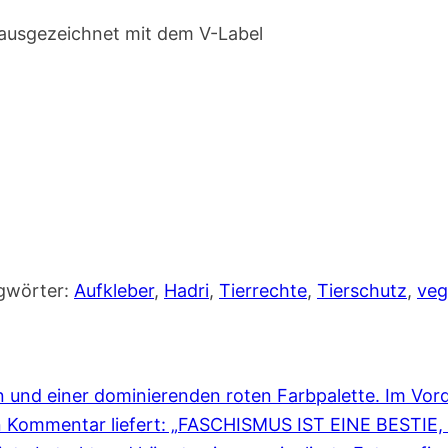
 ausgezeichnet mit dem V-Label
gwörter:
Aufkleber
,
Hadri
,
Tierrechte
,
Tierschutz
,
ve