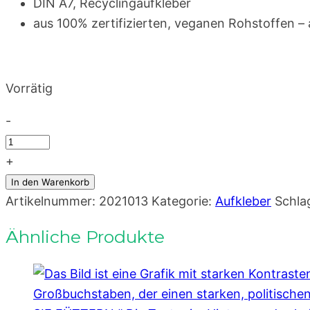
DIN A7, Recyclingaufkleber
aus 100% zertifizierten, veganen Rohstoffen –
Vorrätig
-
Hafermilch
rettet
+
Leben,
In den Warenkorb
Hadri
Artikelnummer:
2021013
Kategorie:
Aufkleber
Schla
–
Ähnliche Produkte
veganer
Aufkleber
A7
Menge