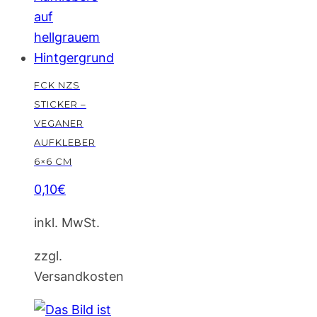
FCK NZS
STICKER –
VEGANER
AUFKLEBER
6×6 CM
0,10
€
inkl. MwSt.
zzgl.
Versandkosten