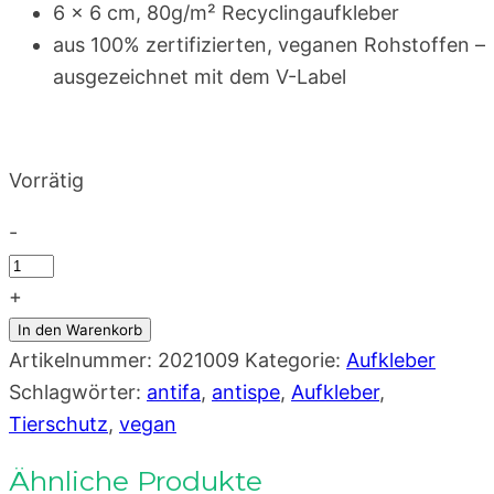
6 × 6 cm, 80g/m² Recyclingaufkleber
aus 100% zertifizierten, veganen Rohstoffen –
ausgezeichnet mit dem V-Label
Vorrätig
-
Animal
Liberation,
+
Human
In den Warenkorb
Liberation
Artikelnummer:
2021009
Kategorie:
Aufkleber
–
Schlagwörter:
antifa
,
antispe
,
Aufkleber
,
veganer
Tierschutz
,
vegan
Aufkleber
Ähnliche Produkte
6×6