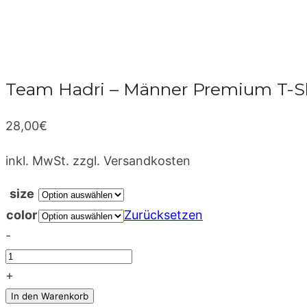
Team Hadri – Männer Premium T-Sh
28,00
€
inkl. MwSt.
zzgl. Versandkosten
size
color
Zurücksetzen
-
Team
Hadri
+
–
In den Warenkorb