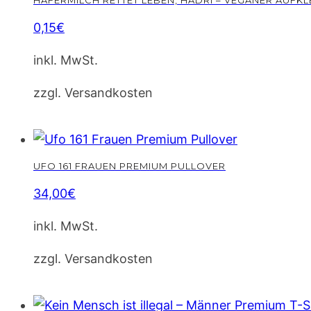
0,15
€
inkl. MwSt.
zzgl. Versandkosten
UFO 161 FRAUEN PREMIUM PULLOVER
34,00
€
Dieses
inkl. MwSt.
Produkt
weist
zzgl. Versandkosten
mehrere
Varianten