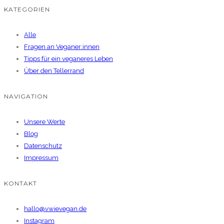
Varianten
KATEGORIEN
werden
auf.
Die
Alle
Optionen
Fragen an Veganer:innen
Tipps für ein veganeres Leben
können
Über den Tellerrand
auf
der
NAVIGATION
Produktseite
gewählt
Unsere Werte
werden
Blog
Datenschutz
Impressum
KONTAKT
hallo@vwievegan.de
Instagram