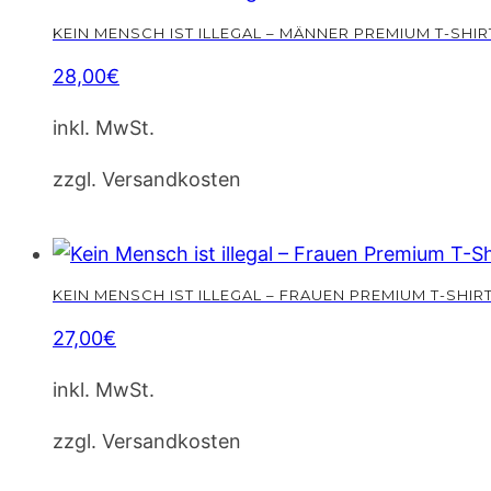
auf.
Die
KEIN MENSCH IST ILLEGAL – MÄNNER PREMIUM T-SHIR
Optionen
28,00
€
können
Dieses
inkl. MwSt.
auf
Produkt
der
weist
zzgl. Versandkosten
Produktseite
mehrere
gewählt
Varianten
werden
auf.
Die
KEIN MENSCH IST ILLEGAL – FRAUEN PREMIUM T-SHIR
Optionen
27,00
€
können
Dieses
inkl. MwSt.
auf
Produkt
der
weist
zzgl. Versandkosten
Produktseite
mehrere
gewählt