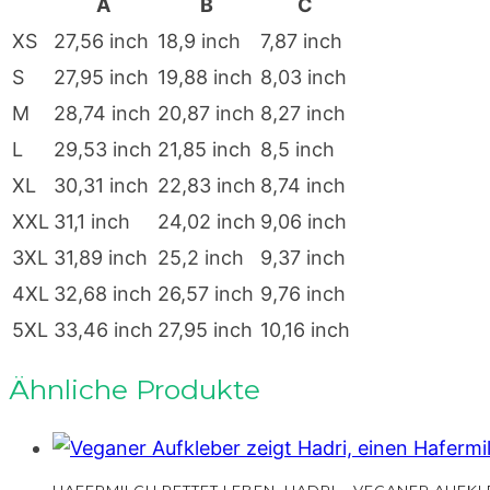
A
B
C
XS
27,56 inch
18,9 inch
7,87 inch
S
27,95 inch
19,88 inch
8,03 inch
M
28,74 inch
20,87 inch
8,27 inch
L
29,53 inch
21,85 inch
8,5 inch
XL
30,31 inch
22,83 inch
8,74 inch
XXL
31,1 inch
24,02 inch
9,06 inch
3XL
31,89 inch
25,2 inch
9,37 inch
4XL
32,68 inch
26,57 inch
9,76 inch
5XL
33,46 inch
27,95 inch
10,16 inch
Ähnliche Produkte
HAFERMILCH RETTET LEBEN, HADRI – VEGANER AUFKL